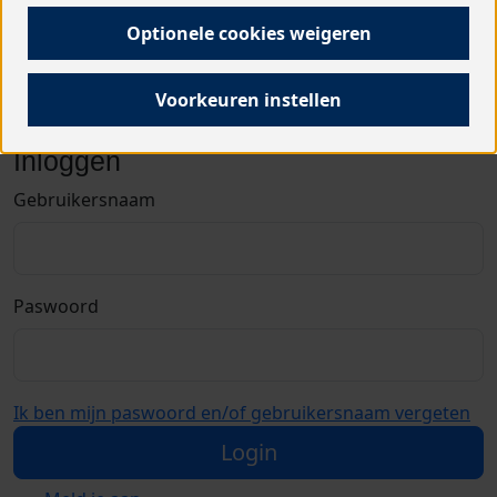
Account aanmaken
Optionele cookies weigeren
Let op! Een account aanmaken kan alleen tijdens de
aanmeldperiodes. Gegevens worden elk jaar gewist.
Voorkeuren instellen
Ouders moeten elk jaar een nieuw account aanmaken.
Inloggen
Gebruikersnaam
Paswoord
Ik ben mijn paswoord en/of gebruikersnaam vergeten
Login